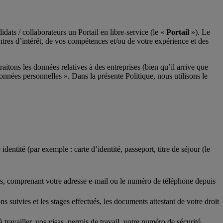
dats / collaborateurs un Portail en libre-service (le «
Portail
»). Le
ntres d’intérêt, de vos compétences et/ou de votre expérience et des
aitons les données relatives à des entreprises (bien qu’il arrive que
nnées personnelles ». Dans la présente Politique, nous utilisons le
dentité (par exemple : carte d’identité, passeport, titre de séjour (le
us, comprenant votre adresse e-mail ou le numéro de téléphone depuis
s suivies et les stages effectués, les documents attestant de votre droit
à travailler, vos visas, permis de travail, votre numéro de sécurité