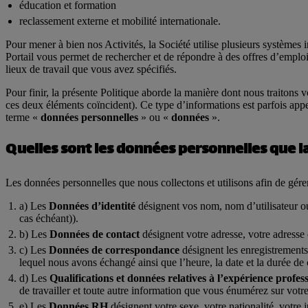
éducation et formation
reclassement externe et mobilité internationale.
Pour mener à bien nos Activités, la Société utilise plusieurs systèmes i
Portail vous permet de rechercher et de répondre à des offres d’emplois
lieux de travail que vous avez spécifiés.
Pour finir, la présente Politique aborde la manière dont nous traitons 
ces deux éléments coïncident). Ce type d’informations est parfois appe
terme «
données personnelles
» ou «
données
».
Quelles sont les données personnelles que la 
Les données personnelles que nous collectons et utilisons afin de gér
Les
Données d’identité
désignent vos nom, nom d’utilisateur ou i
cas échéant)).
Les
Données de contact
désignent votre adresse, votre adresse
Les
Données de correspondance
désignent les enregistrements
lequel nous avons échangé ainsi que l’heure, la date et la durée de 
Les
Qualifications et données relatives à l’expérience profes
de travailler et toute autre information que vous énumérez sur votr
Les
Données RH
désignent votre sexe, votre nationalité, votre j