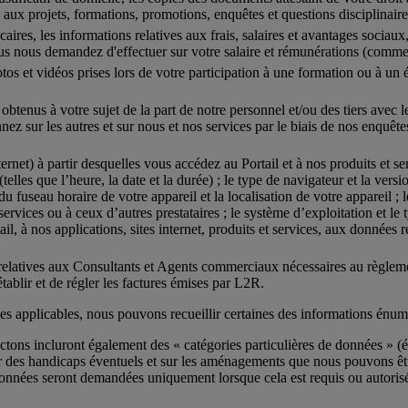
 aux projets, formations, promotions, enquêtes et questions disciplinaire
res, les informations relatives aux frais, salaires et avantages sociaux
ous nous demandez d'effectuer sur votre salaire et rémunérations (comme 
tos et vidéos prises lors de votre participation à une formation ou à un é
obtenus à votre sujet de la part de notre personnel et/ou des tiers avec l
nez sur les autres et sur nous et nos services par le biais de nos enquê
ernet) à partir desquelles vous accédez au Portail et à nos produits et se
lles que l’heure, la date et la durée) ; le type de navigateur et la versi
 du fuseau horaire de votre appareil et la localisation de votre appareil ;
t services ou à ceux d’autres prestataires ; le système d’exploitation et le
ail, à nos applications, sites internet, produits et services, aux données
 relatives aux Consultants et Agents commerciaux nécessaires au règle
ablir et de régler les factures émises par L2R.
les applicables, nous pouvons recueillir certaines des informations énum
ectons incluront également des « catégories particulières de données » 
sur des handicaps éventuels et sur les aménagements que nous pouvons êtr
s données seront demandées uniquement lorsque cela est requis ou autoris