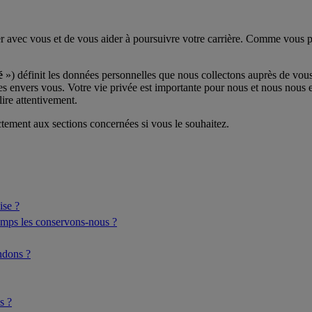
avec vous et de vous aider à poursuivre votre carrière. Comme vous po
é
») définit les données personnelles que nous collectons auprès de vous, l
s envers vous. Votre vie privée est importante pour nous et nous nous e
lire attentivement.
tement aux sections concernées si vous le souhaitez.
ise ?
emps les conservons-nous ?
ndons ?
s ?