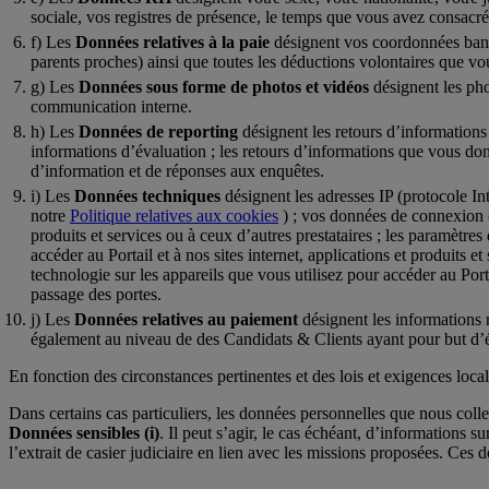
sociale, vos registres de présence, le temps que vous avez consacré
Les
Données relatives à la paie
désignent vos coordonnées bancai
parents proches) ainsi que toutes les déductions volontaires que v
Les
Données sous forme de photos et vidéos
désignent les pho
communication interne.
Les
Données de reporting
désignent les retours d’informations 
informations d’évaluation ; les retours d’informations que vous don
d’information et de réponses aux enquêtes.
Les
Données techniques
désignent les adresses IP (protocole Int
notre
Politique relatives aux cookies
) ; vos données de connexion (te
produits et services ou à ceux d’autres prestataires ; les paramètres
accéder au Portail et à nos sites internet, applications et produits e
technologie sur les appareils que vous utilisez pour accéder au Port
passage des portes.
Les
Données relatives au paiement
désignent les informations
également au niveau de des Candidats & Clients ayant pour but d’ét
En fonction des circonstances pertinentes et des lois et exigences loca
Dans certains cas particuliers, les données personnelles que nous coll
Données sensibles (i)
. Il peut s’agir, le cas échéant, d’informations 
l’extrait de casier judiciaire en lien avec les missions proposées. Ce