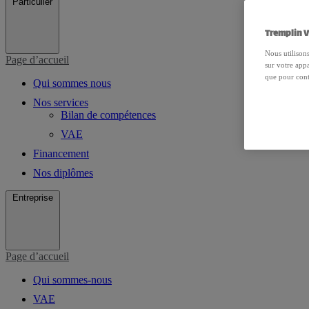
Particulier
Tremplin V
Nous utilisons
Page d’accueil
sur votre appa
que pour cont
Qui sommes nous
Nos services
Bilan de compétences
VAE
Financement
Nos diplômes
Entreprise
Page d’accueil
Qui sommes-nous
VAE