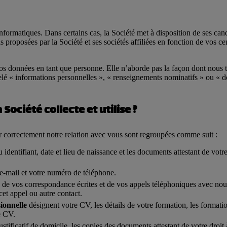
nformatiques. Dans certains cas, la Société met à disposition de ses candi
 proposées par la Société et ses sociétés affiliées en fonction de vos ce
vos données en tant que personne. Elle n’aborde pas la façon dont nous tr
lé « informations personnelles », « renseignements nominatifs » ou « do
Société collecte et utilise ?
er correctement notre relation avec vous sont regroupées comme suit :
dentifiant, date et lieu de naissance et les documents attestant de votre i
 e-mail et votre numéro de téléphone.
 de vos correspondance écrites et de vos appels téléphoniques avec no
cet appel ou autre contact.
sionnelle
désignent votre CV, les détails de votre formation, les formation
e CV.
ustificatif de domicile, les copies des documents attestant de votre droit 