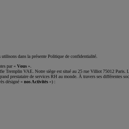
utilisons dans la présente Politique de confidentialité.
ntes par «
Vous
».
ifie Tremplin VAE. Notre siège est situé au 25 rue Villiot 75012 Pari
s grand prestataire de services RH au monde. À travers ses différentes so
près désigné «
nos Activités
») :