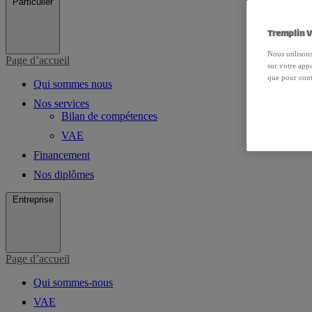
Particulier
Tremplin V
Nous utilisons
Page d’accueil
sur votre appa
que pour cont
Qui sommes nous
Nos services
Bilan de compétences
VAE
Financement
Nos diplômes
Entreprise
Page d’accueil
Qui sommes-nous
VAE