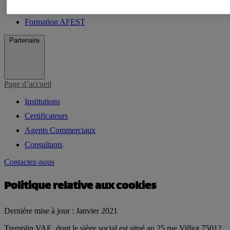
Bilan de competences
Formation AFEST
Partenaire
Page d’accueil
Institutions
Certificateurs
Agents Commerciaux
Consultants
Contactez-nous
Politique relative aux cookies
Dernière mise à jour : Janvier 2021
Tremplin VAE, dont le siège social est situé au 25 rue Villiot 75012