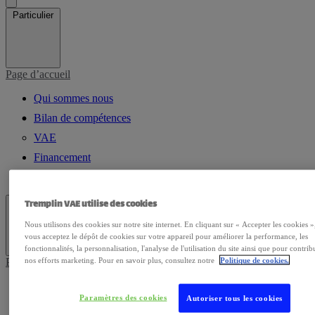
Particulier
Page d’accueil
Qui sommes nous
Bilan de compétences
VAE
Financement
Nos diplômes
Tremplin VAE utilise des cookies
Entreprise
Nous utilisons des cookies sur notre site internet. En cliquant sur « Accepter les cookies »
vous acceptez le dépôt de cookies sur votre appareil pour améliorer la performance, les
fonctionnalités, la personnalisation, l'analyse de l'utilisation du site ainsi que pour contrib
nos efforts marketing. Pour en savoir plus, consultez notre
Politique de cookies.
Page d’accueil
Qui sommes-nous
Paramètres des cookies
Autoriser tous les cookies
VAE