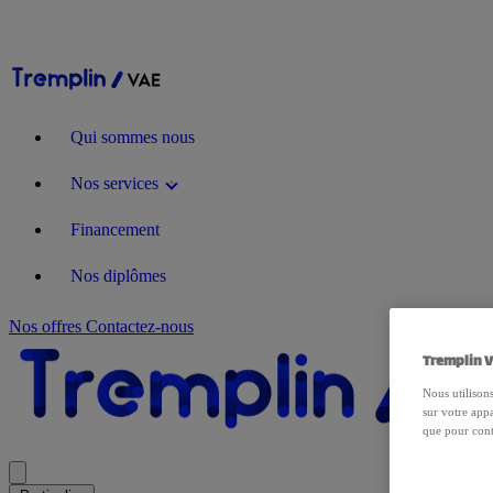
Qui sommes nous
Nos services
Financement
Nos diplômes
Nos offres
Contactez-nous
Tremplin V
Nous utilisons
sur votre appa
que pour cont