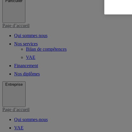
Particulier
Page d’accueil
Qui sommes nous
Nos services
Bilan de compétences
VAE
Financement
Nos diplômes
Entreprise
Page d’accueil
Qui sommes-nous
VAE