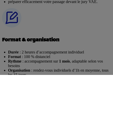
préparer efficacement votre passage devant le jury VAE.
Format & organisation
Durée
: 2 heures d’accompagnement individuel
Format
: 100 % distanciel
Rythme
: accompagnement sur
1 mois
, adaptable selon vos
besoins
Organisation
: rendez-vous individuels d’1h en moyenne, tous
les 15 jours
Entrées
: permanentes