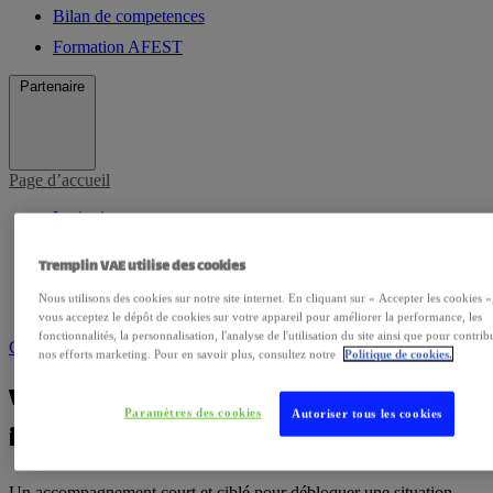
Bilan de competences
Formation AFEST
Partenaire
Page d’accueil
Institutions
Certificateurs
Tremplin VAE utilise des cookies
Agents Commerciaux
Nous utilisons des cookies sur notre site internet. En cliquant sur « Accepter les cookies »
Consultants
vous acceptez le dépôt de cookies sur votre appareil pour améliorer la performance, les
fonctionnalités, la personnalisation, l'analyse de l'utilisation du site ainsi que pour contrib
Contactez-nous
nos efforts marketing. Pour en savoir plus, consultez notre
Politique de cookies.
VAE à la carte – Accompagnement
Paramètres des cookies
Autoriser tous les cookies
individuel 2h (2026)
Un accompagnement court et ciblé pour débloquer une situation